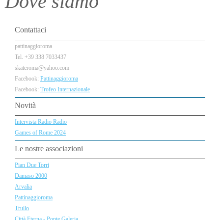
Dove siamo
Contattaci
pattinaggioroma
Tel. +39 338 7033437
skateroma@yahoo.com
Facebook:
Pattinaggioroma
Facebook:
Trofeo Internazionale
Novità
Intervista Radio Radio
Games of Rome 2024
Le nostre associazioni
Pian Due Torri
Damaso 2000
Arvalia
Pattinaggioroma
Trullo
Città Eterna - Ponte Galeria