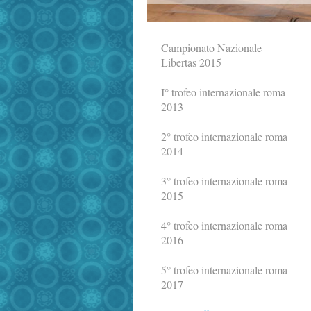
Campionato Nazionale
Libertas 2015
I° trofeo internazionale roma
2013
2° trofeo internazionale roma
2014
3° trofeo internazionale roma
2015
4° trofeo internazionale roma
2016
5° trofeo internazionale roma
2017