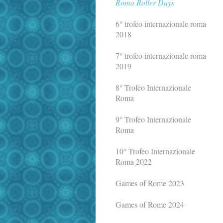
Roma Roller Days
6° trofeo internazionale roma
2018
7° trofeo internazionale roma
2019
8° Trofeo Internazionale
Roma
9° Trofeo Internazionale
Roma
10° Trofeo Internazionale
Roma 2022
Games of Rome 2023
Games of Rome 2024