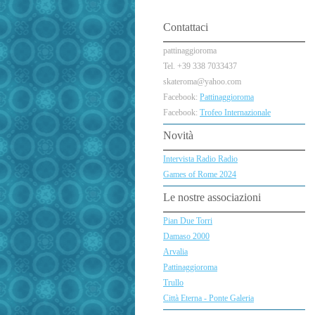
Contattaci
pattinaggioroma
Tel. +39 338 7033437
skateroma@yahoo.com
Facebook:
Pattinaggioroma
Facebook:
Trofeo Internazionale
Novità
Intervista Radio Radio
Games of Rome 2024
Le nostre associazioni
Pian Due Torri
Damaso 2000
Arvalia
Pattinaggioroma
Trullo
Città Eterna - Ponte Galeria